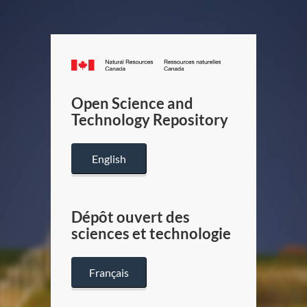
Canada.ca
/
Gouverneme
Open Science and
du
Technology Repository
Canada
English
Dépôt ouvert des
sciences et technologie
Français