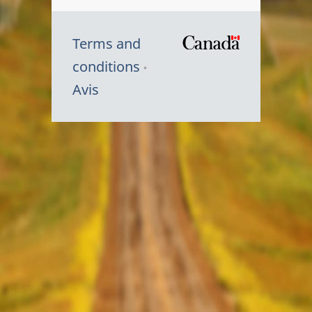
Terms and
/
conditions
Symbole
Avis
du
gouvernem
du
Canada