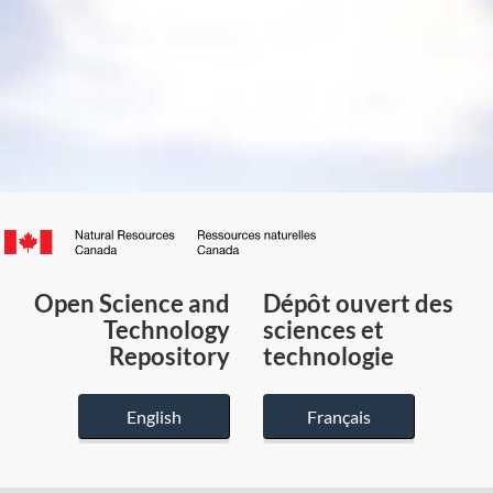
Canada.ca
/
Gouvernement
Open Science and
Dépôt ouvert des
du
Technology
sciences et
Canada
Repository
technologie
English
Français