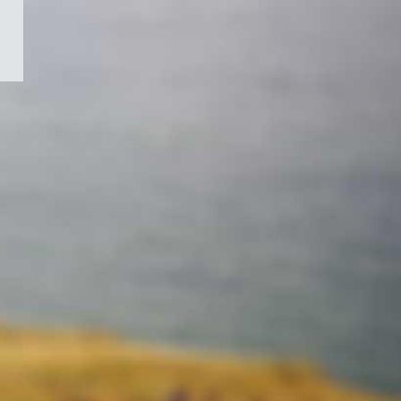
/
Symbole
du
gouvernement
du
Canada