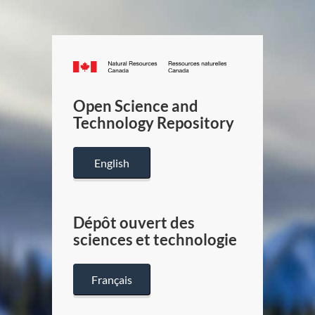
Canada.ca
/
Gouverneme
Open Science and
du
Technology Repository
Canada
English
Dépôt ouvert des
sciences et technologie
Français