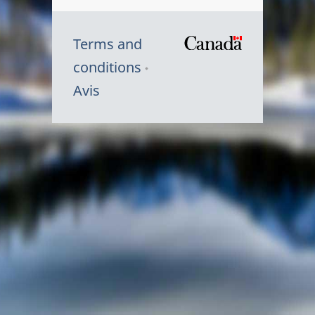
Terms and
/
conditions
Symbole
Avis
du
gouvernem
du
Canada