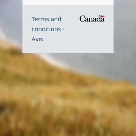
Terms and
/
conditions
Symbole
Avis
du
gouvernem
du
Canada