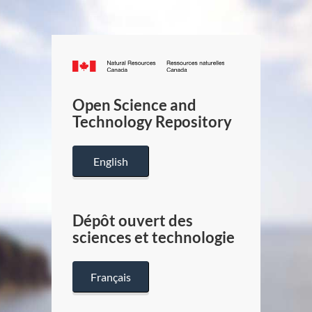
Canada.ca
/
Gouverneme
Open Science and
du
Technology Repository
Canada
English
Dépôt ouvert des
sciences et technologie
Français