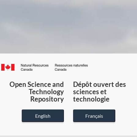
Canada.ca
/
Gouvernement
Open Science and
Dépôt ouvert des
du
Technology
sciences et
Canada
Repository
technologie
English
Français