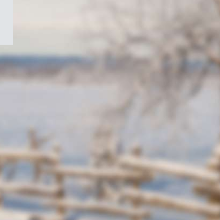
/
Symbole
du
gouvernement
du
Canada