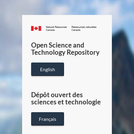
Canada.ca
/
Gouverneme
Open Science and
du
Technology Repository
Canada
English
Dépôt ouvert des
sciences et technologie
Français