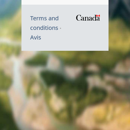
Terms and
/
conditions
Symbole
Avis
du
gouvernem
du
Canada