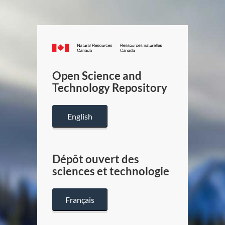
Canada.ca
/
Gouverneme
Open Science and
du
Technology Repository
Canada
English
Dépôt ouvert des
sciences et technologie
Français