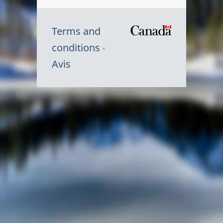
Terms and
/
conditions
Symbole
Avis
du
gouvernem
du
Canada