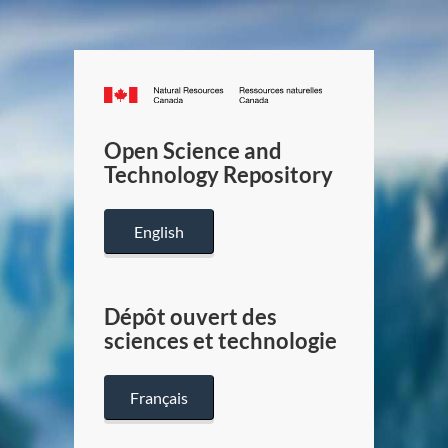
Canada.ca
/
Gouverneme
Open Science and
du
Technology Repository
Canada
English
Dépôt ouvert des
sciences et technologie
Français