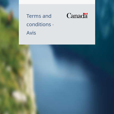
Terms and
/
conditions
Symbole
Avis
du
gouvernem
du
Canada