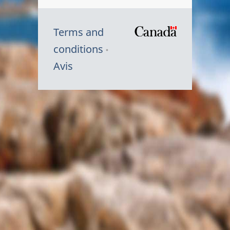
Terms and
/
conditions
Symbole
Avis
du
gouvernem
du
Canada