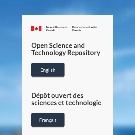
Canada.ca
/
Gouverneme
Open Science and
du
Technology Repository
Canada
English
Dépôt ouvert des
sciences et technologie
Français