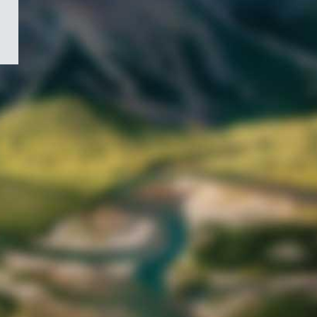
/
Symbole
du
gouvernement
du
Canada