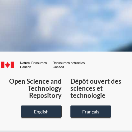
Canada.ca
/
Gouvernement
Open Science and
Dépôt ouvert des
du
Technology
sciences et
Canada
Repository
technologie
English
Français