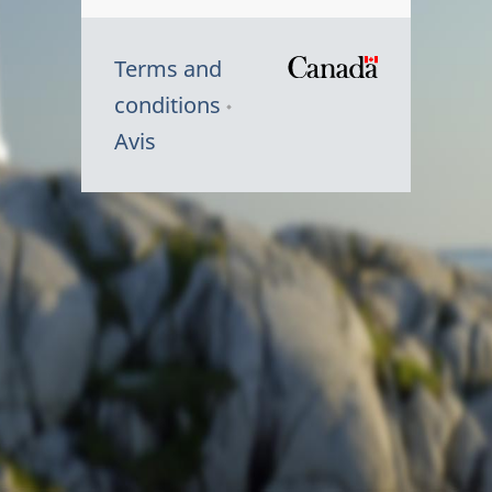
Terms and
/
conditions
Symbole
Avis
du
gouvernem
du
Canada