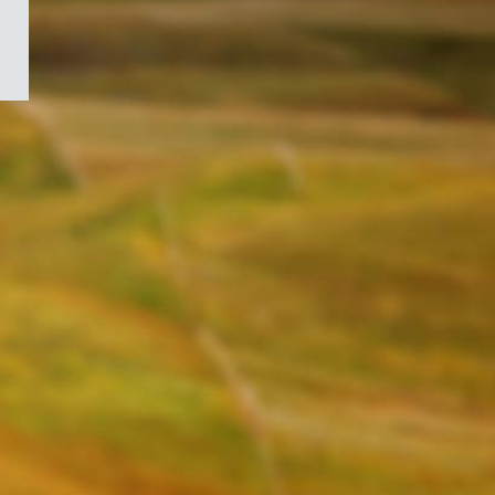
/
Symbole
du
gouvernement
du
Canada