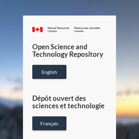
Canada.ca
/
Gouverneme
Open Science and
du
Technology Repository
Canada
English
Dépôt ouvert des
sciences et technologie
Français