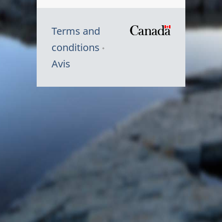
Terms and
/
conditions
Symbole
Avis
du
gouvernem
du
Canada