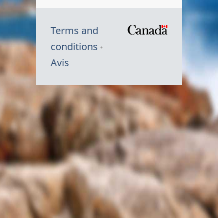
Terms and
/
conditions
Symbole
Avis
du
gouvernem
du
Canada