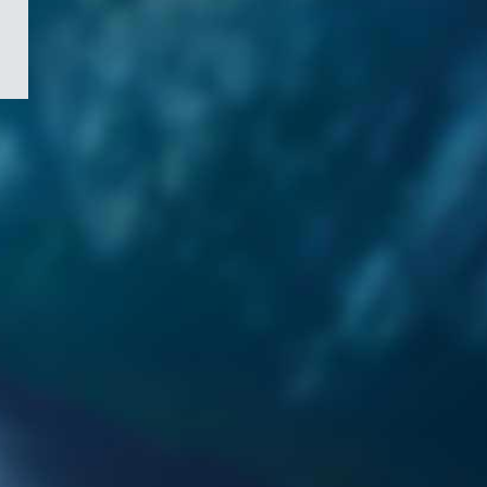
/
Symbole
du
gouvernement
du
Canada