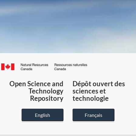
Canada.ca
/
Gouvernement
Open Science and
Dépôt ouvert des
du
Technology
sciences et
Canada
Repository
technologie
English
Français