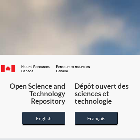
Canada.ca
/
Gouvernement
Open Science and
Dépôt ouvert des
du
Technology
sciences et
Canada
Repository
technologie
English
Français