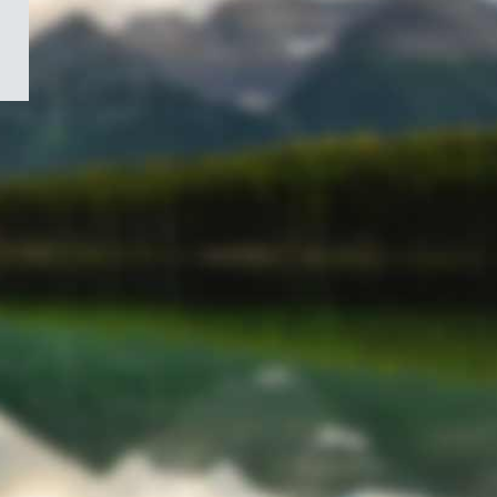
/
Symbole
du
gouvernement
du
Canada