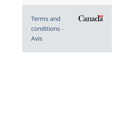
Terms and
/
conditions
Symbole
Avis
du
gouvernem
du
Canada