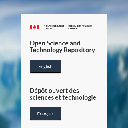
Canada.ca
/
Gouverneme
Open Science and
du
Technology Repository
Canada
English
Dépôt ouvert des
sciences et technologie
Français