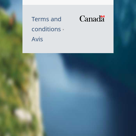
Terms and
/
conditions
Symbole
Avis
du
gouvernem
du
Canada