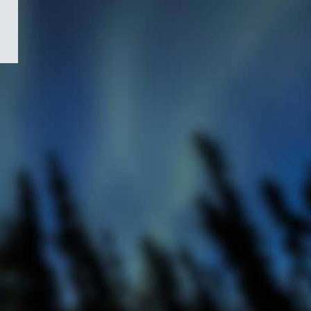
/
Symbole
du
gouvernement
du
Canada