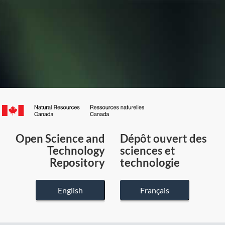
Canada.ca
/
Gouvernement
Open Science and
Dépôt ouvert des
du
Technology
sciences et
Canada
Repository
technologie
English
Français