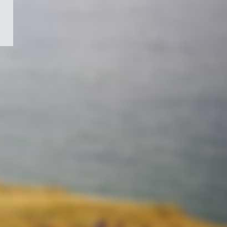
/
Symbole
du
gouvernement
du
Canada