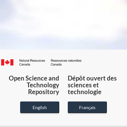
Canada.ca
/
Gouvernement
Open Science and
Dépôt ouvert des
du
Technology
sciences et
Canada
Repository
technologie
English
Français