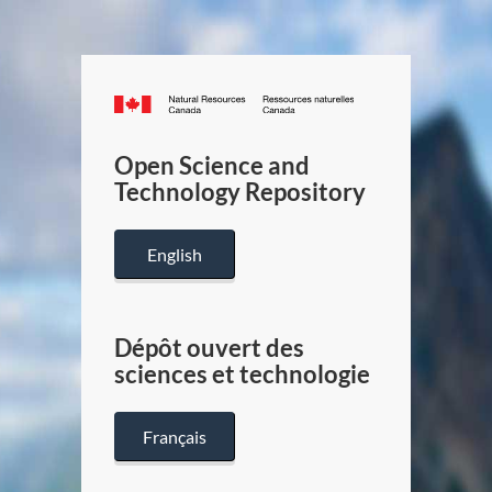
Canada.ca
/
Gouverneme
Open Science and
du
Technology Repository
Canada
English
Dépôt ouvert des
sciences et technologie
Français