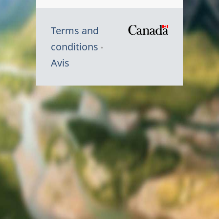
Terms and
/
conditions
Symbole
Avis
du
gouvernem
du
Canada