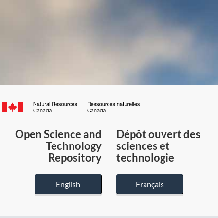
Canada.ca
/
Gouvernement
Open Science and
Dépôt ouvert des
du
Technology
sciences et
Canada
Repository
technologie
English
Français