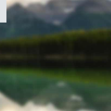
/
Symbole
du
gouvernement
du
Canada