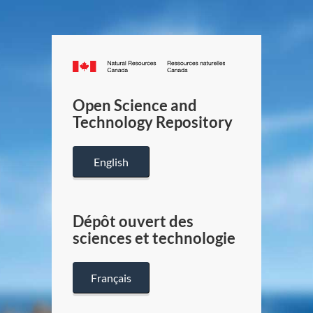
Canada.ca
/
Gouverneme
Open Science and
du
Technology Repository
Canada
English
Dépôt ouvert des
sciences et technologie
Français