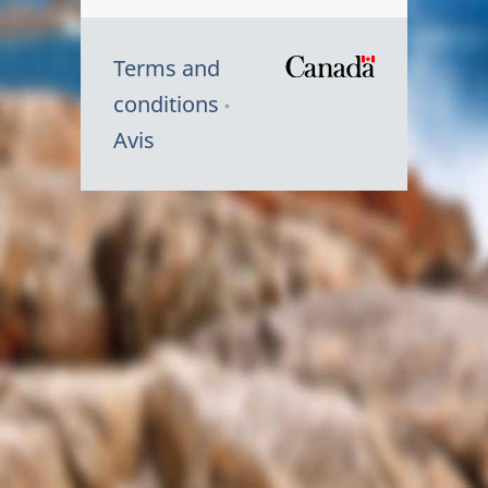
Terms and
/
conditions
Symbole
Avis
du
gouvernem
du
Canada