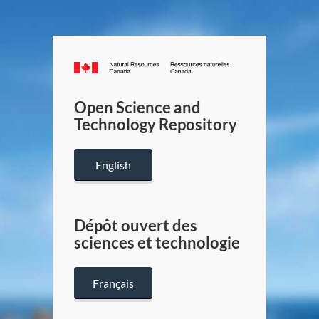
Canada.ca
/
Gouverneme
Open Science and
du
Technology Repository
Canada
English
Dépôt ouvert des
sciences et technologie
Français