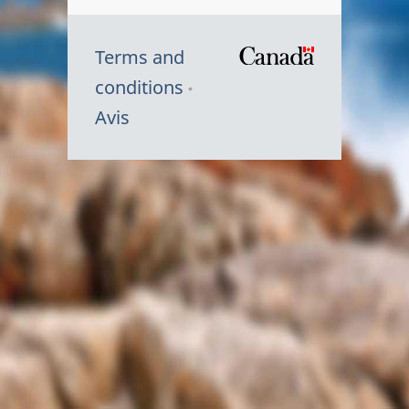
Terms and
/
conditions
Symbole
Avis
du
gouvernem
du
Canada