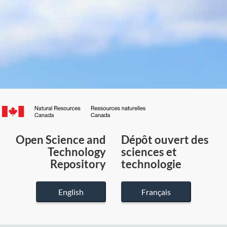
Canada.ca
/
Gouvernement
Open Science and
Dépôt ouvert des
du
Technology
sciences et
Canada
Repository
technologie
English
Français