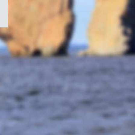
/
Symbole
du
gouvernement
du
Canada