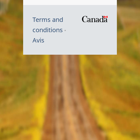
Terms and
/
conditions
Symbole
Avis
du
gouvernem
du
Canada