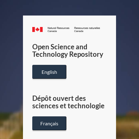
Canada.ca
/
Gouverneme
Open Science and
du
Technology Repository
Canada
English
Dépôt ouvert des
sciences et technologie
Français