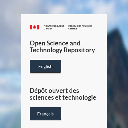
Canada.ca
/
Gouverneme
Open Science and
du
Technology Repository
Canada
English
Dépôt ouvert des
sciences et technologie
Français