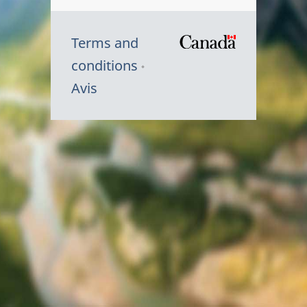
Terms and
/
conditions
Symbole
Avis
du
gouvernem
du
Canada