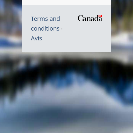
Terms and
/
conditions
Symbole
Avis
du
gouvernem
du
Canada