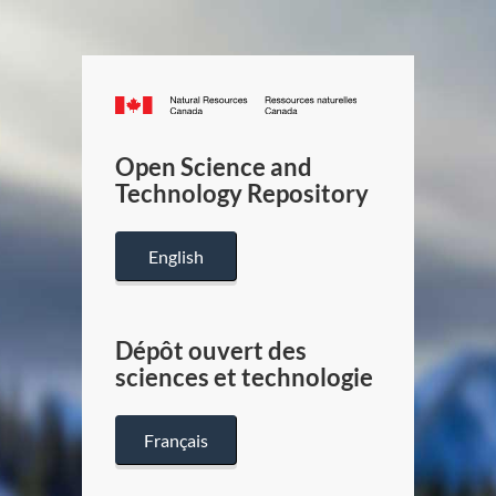
Canada.ca
/
Gouverneme
Open Science and
du
Technology Repository
Canada
English
Dépôt ouvert des
sciences et technologie
Français