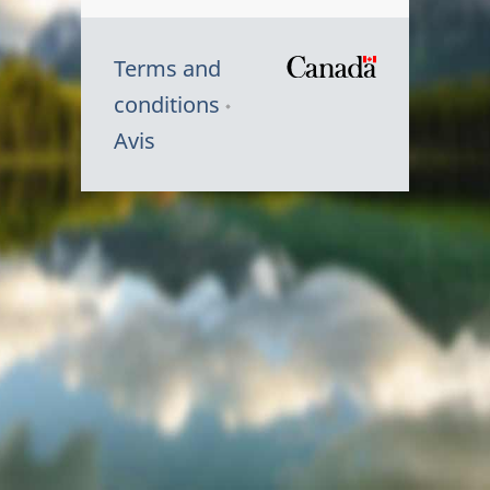
Terms and
/
conditions
Symbole
Avis
du
gouvernem
du
Canada