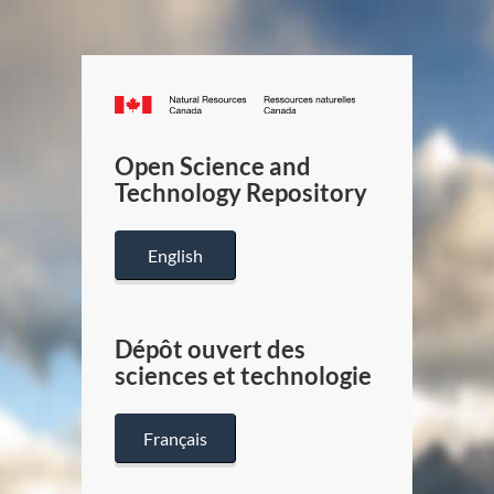
Canada.ca
/
Gouverneme
Open Science and
du
Technology Repository
Canada
English
Dépôt ouvert des
sciences et technologie
Français