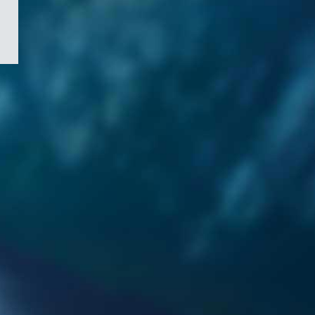
/
Symbole
du
gouvernement
du
Canada