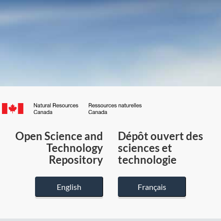
Canada.ca
/
Gouvernement
Open Science and
Dépôt ouvert des
du
Technology
sciences et
Canada
Repository
technologie
English
Français