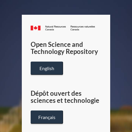
Canada.ca
/
Gouverneme
Open Science and
du
Technology Repository
Canada
English
Dépôt ouvert des
sciences et technologie
Français