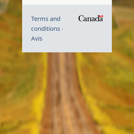
Terms and
/
conditions
Symbole
Avis
du
gouvernem
du
Canada