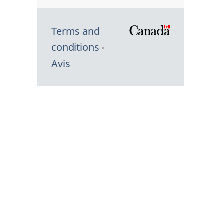
Terms and
/
conditions
Symbole
Avis
du
gouvernem
du
Canada