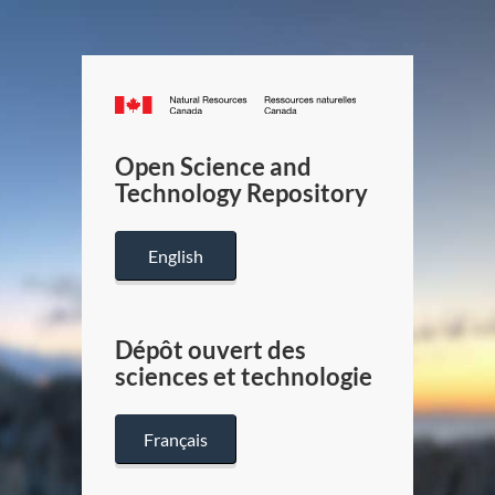
Canada.ca
/
Gouverneme
Open Science and
du
Technology Repository
Canada
English
Dépôt ouvert des
sciences et technologie
Français