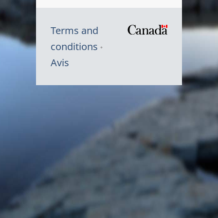
Terms and
/
conditions
Symbole
Avis
du
gouvernem
du
Canada