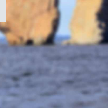
/
Symbole
du
gouvernement
du
Canada