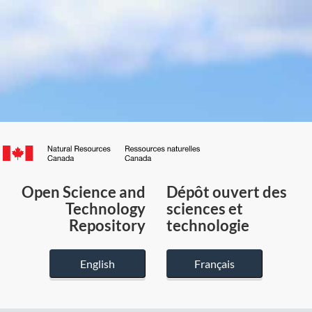
Canada.ca
/
Gouvernement
Open Science and
Dépôt ouvert des
du
Technology
sciences et
Canada
Repository
technologie
English
Français