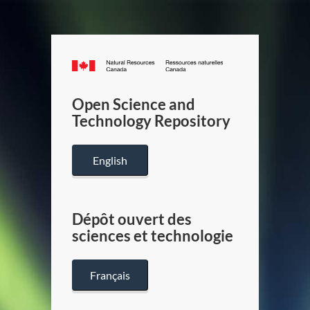
Canada.ca
/
Gouverneme
Open Science and
du
Technology Repository
Canada
English
Dépôt ouvert des
sciences et technologie
Français