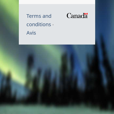
Terms and
/
conditions
Symbole
Avis
du
gouvernem
du
Canada