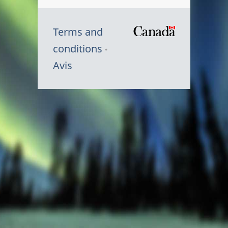
Terms and
/
conditions
Symbole
Avis
du
gouvernem
du
Canada