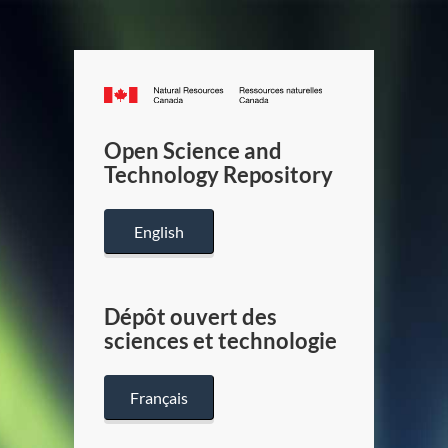
Canada.ca
/
Gouverneme
Open Science and
du
Technology Repository
Canada
English
Dépôt ouvert des
sciences et technologie
Français