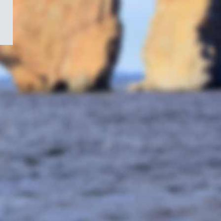
/
Symbole
du
gouvernement
du
Canada