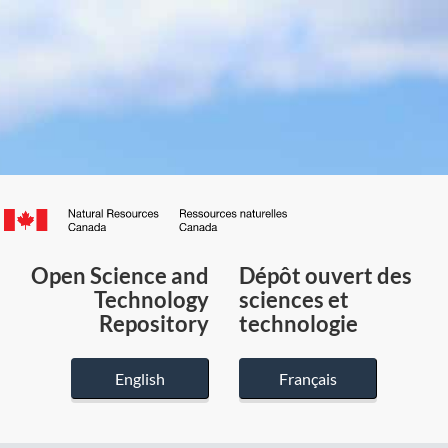
Canada.ca
/
Gouvernement
Open Science and
Dépôt ouvert des
du
Technology
sciences et
Canada
Repository
technologie
English
Français