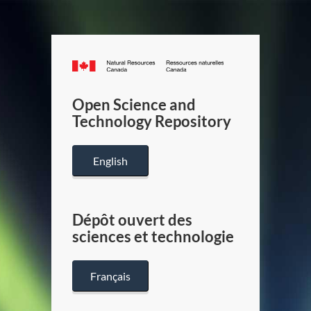
Canada.ca
/
Gouverneme
Open Science and
du
Technology Repository
Canada
English
Dépôt ouvert des
sciences et technologie
Français