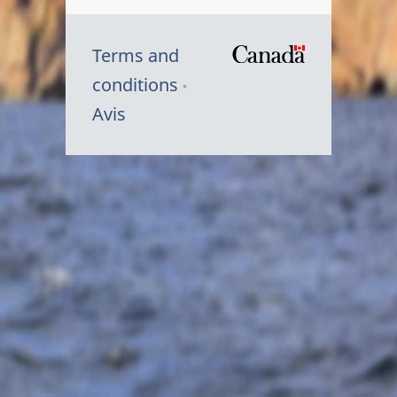
Terms and
/
conditions
Symbole
Avis
du
gouvernem
du
Canada