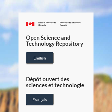
Canada.ca
/
Gouverneme
Open Science and
du
Technology Repository
Canada
English
Dépôt ouvert des
sciences et technologie
Français