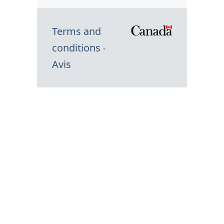
Terms and
/
conditions
Symbole
Avis
du
gouvernem
du
Canada