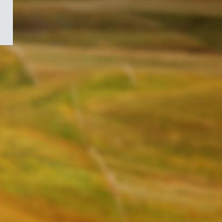
/
Symbole
du
gouvernement
du
Canada