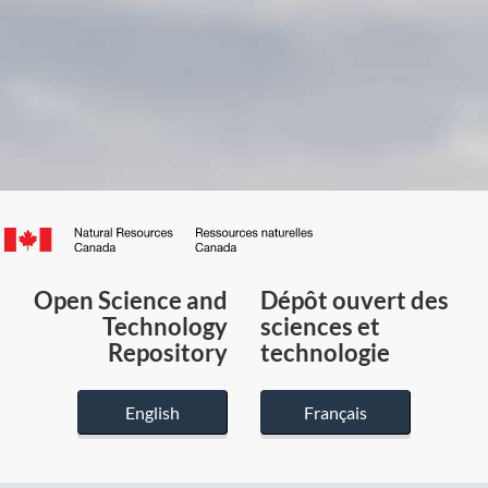
Canada.ca
/
Gouvernement
Open Science and
Dépôt ouvert des
du
Technology
sciences et
Canada
Repository
technologie
English
Français