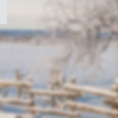
/
Symbole
du
gouvernement
du
Canada