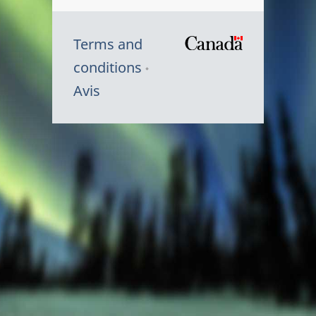
Terms and
/
conditions
Symbole
Avis
du
gouvernem
du
Canada