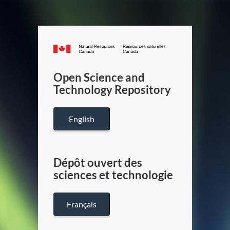
Canada.ca
/
Gouverneme
Open Science and
du
Technology Repository
Canada
English
Dépôt ouvert des
sciences et technologie
Français