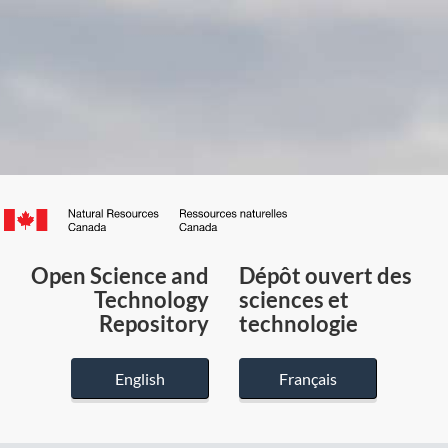
Canada.ca
/
Gouvernement
Open Science and
Dépôt ouvert des
du
Technology
sciences et
Canada
Repository
technologie
English
Français