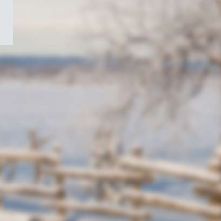
/
Symbole
du
gouvernement
du
Canada