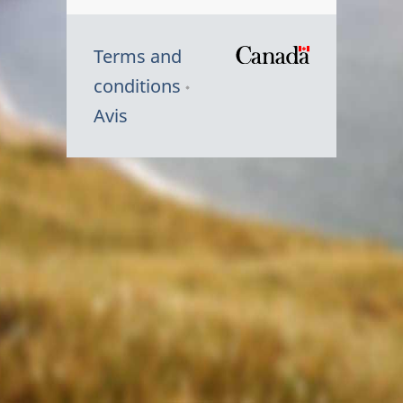
Terms and
/
conditions
Symbole
Avis
du
gouvernem
du
Canada