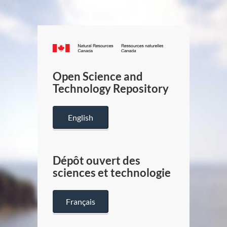
Canada.ca
/
Gouverneme
Open Science and
du
Technology Repository
Canada
English
Dépôt ouvert des
sciences et technologie
Français