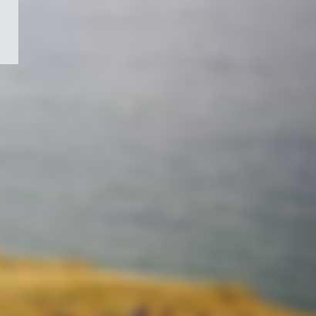
/
Symbole
du
gouvernement
du
Canada