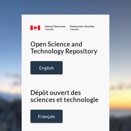
Canada.ca
/
Gouverneme
Open Science and
du
Technology Repository
Canada
English
Dépôt ouvert des
sciences et technologie
Français