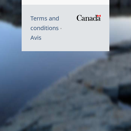
Terms and
/
conditions
Symbole
Avis
du
gouvernem
du
Canada