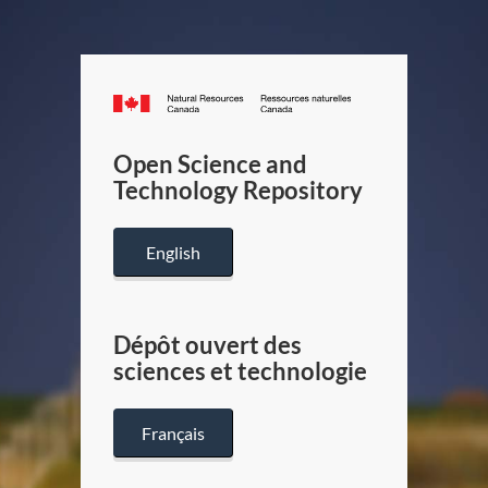
Canada.ca
/
Gouverneme
Open Science and
du
Technology Repository
Canada
English
Dépôt ouvert des
sciences et technologie
Français