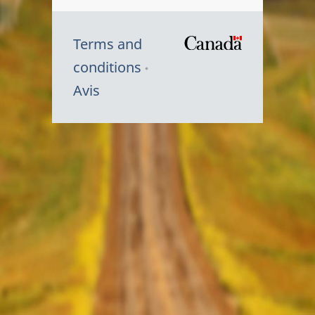
Terms and
/
conditions
Symbole
Avis
du
gouvernem
du
Canada