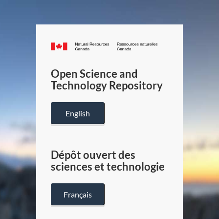
Canada.ca
/
Gouverneme
Open Science and
du
Technology Repository
Canada
English
Dépôt ouvert des
sciences et technologie
Français