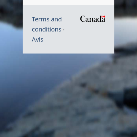
Terms and
/
conditions
Symbole
Avis
du
gouvernem
du
Canada