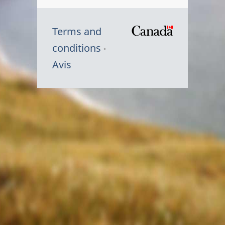
Terms and
/
conditions
Symbole
Avis
du
gouvernem
du
Canada