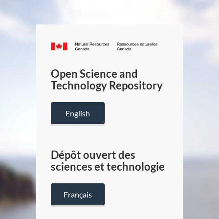
Canada.ca
/
Gouverneme
Open Science and
du
Technology Repository
Canada
English
Dépôt ouvert des
sciences et technologie
Français